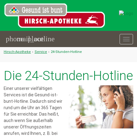
phone
mail_outline
place
Togg
navig
Hirsch-Apotheke
›
Service
›
24-Stunden-Hotline
Die 24-Stunden-Hotline
Einer unserer vielfältigen
Services ist die Gesund-ist-
bunt-Hotline. Dadurch sind wir
rund um die Uhr an 365 Tagen
für Sie erreichbar. Das heißt,
auch wenn Sie außerhalb
unserer Öffnungszeiten
anrufen, wird Ihnen, z. B. bei