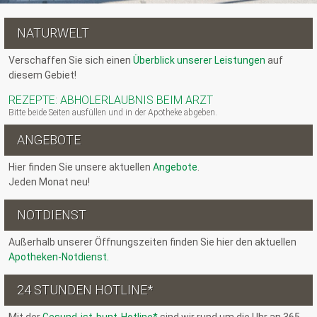
NATURWELT
Verschaffen Sie sich einen
Überblick unserer Leistungen
auf
diesem Gebiet!
REZEPTE: ABHOLERLAUBNIS BEIM ARZT
Bitte beide Seiten ausfüllen und in der Apotheke abgeben.
ANGEBOTE
Hier finden Sie unsere aktuellen
Angebote
.
Jeden Monat neu!
NOTDIENST
Außerhalb unserer Öffnungszeiten finden Sie hier den aktuellen
Apotheken-Notdienst.
24 STUNDEN HOTLINE*
Mit der
Gesund-ist-bunt-Hotline*
sind wir rund um die Uhr an 365