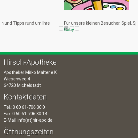
hre
Für unsere kleinen Besucher. Spiel, Spaß und Spannung mit
G
Gaby.
Hirsch-Apotheke
Apotheker Mirko Malter e.K.
Wiesenweg 4
64720 Michelstadt
Kontaktdaten
Tel.: 0 60 61-706 30 0
Fax: 0 60 61-706 30 14
E-Mail:
info(at)hir-apo.de
Öffnungszeiten